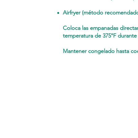
Airfryer (método recomendad
Coloca las empanadas directam
temperatura de 375°F durante 
Mantener congelado hasta coc
Pide muestras
Horario de apertura :