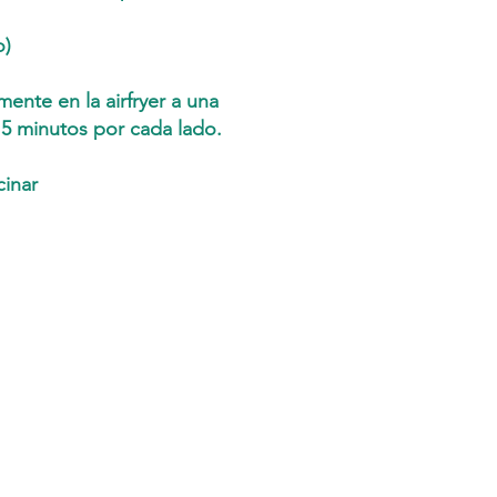
o)
ente en la airfryer a una
5 minutos por cada lado.
inar
Ton Nom