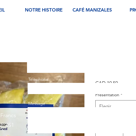
IL
NOTRE HISTOIRE
CAFÉ MANIZALES
PR
Ton Nom
EMPANADA
Téléphone
Precio
CAD 10,50
Présentation
*
Message
Elegir
-Francs
Cantidad
*
6P 4S1