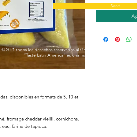
Send
Ag
© 2021 todos los derechos reservados al Grupo Alimentario Manizales
“Taste Latin America” es una marca registrada
as, disponibles en formats de 5, 10 et
é, fromage cheddar vieilli, cornichons,
 eau, farine de tapioca.