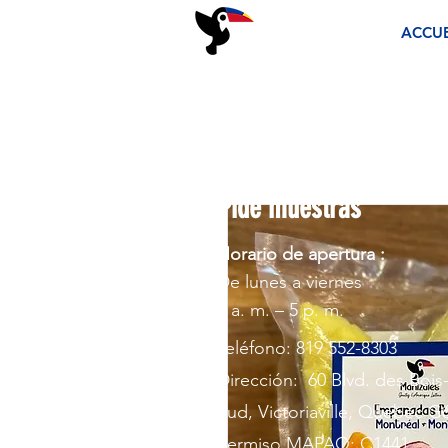
ACCUE
Pide muestras
Horario de apertura :
De lunes a viernes
9 a. m. – 5 p. m.
Teléfono: 819 552-8303
Dirección: 60 Blvd. des Bois
Sud, Victoriaville, Quebec G
Permiso MAPAQ: C1441