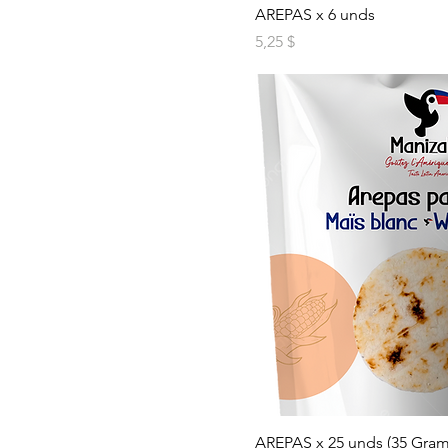
AREPAS x 6 unds
Prix
5,25 $
AREPAS x 25 unds (35 Gra