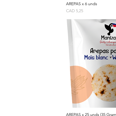
AREPAS x 6 unds
Precio
CAD 5,25
AREPAS x 25 unds (35 Gra