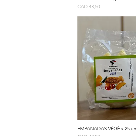
Precio
CAD 43,50
EMPANADAS VÉGÉ x 25 u