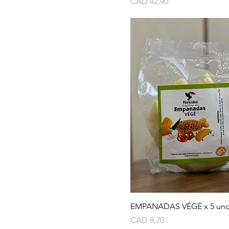
Precio
CAD 42,90
EMPANADAS VÉGÉ x 5 un
Precio
CAD 8,70