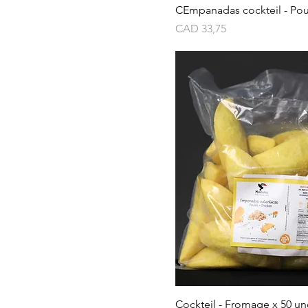
CEmpanadas cockteil - Pou
Precio
CAD 33,75
Cockteil - Fromage x 50 u