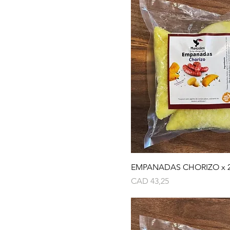
EMPANADAS CHORIZO x 2
Precio
CAD 43,25