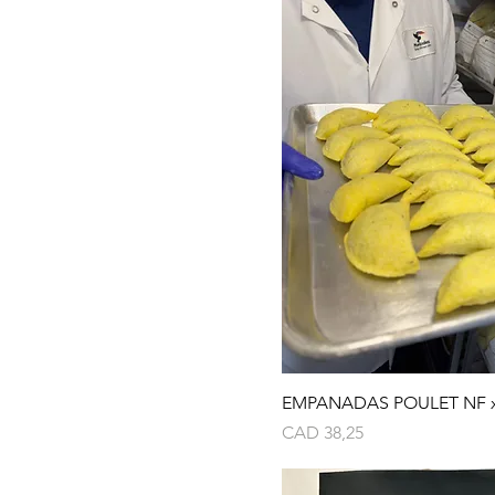
EMPANADAS POULET NF x
Precio
CAD 38,25