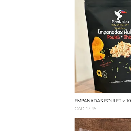
EMPANADAS POULET x 10
Precio
CAD 17,45