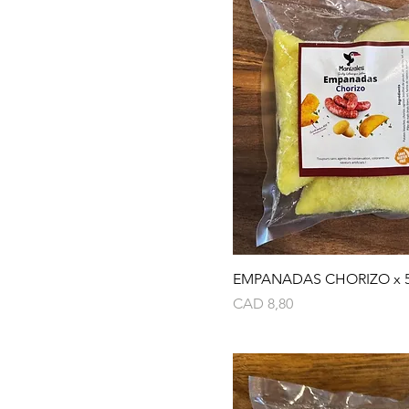
EMPANADAS CHORIZO x 5
Precio
CAD 8,80