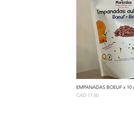
EMPANADAS BOEUF x 10 
Precio
CAD 17,50
Ton Nom
Pide muestras