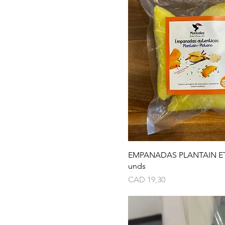
EMPANADAS PLANTAIN ET
unds
Precio
CAD 19,30