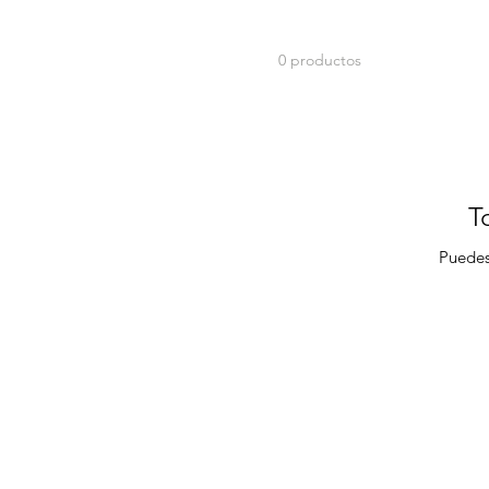
0 productos
T
Puedes
Ton Nom
Pide muestras
Horario de apertura :
Téléphone